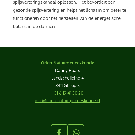
spijsverteringskanaal oplossen. Het bevordert een
gezonde spijsvertering en helpt het lichaam om beter te
functioneren door het herstellen van de energetische
balans in de darmen.
Orion Natuurgeneeskunde
Danny Haars
Landscheijding 4
3411 GJ Lopik
+31 6 19 41 30 20
info@orion-natuurgeneeskunde.nl