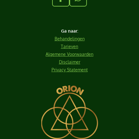
F
W
a
h
c
a
e
t
Ga naar:
b
s
Behandelingen
o
A
Tarieven
o
p
Algemene Voorwaarden
k
p
Disclaimer
Privacy Statement