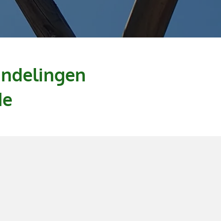
andelingen
de