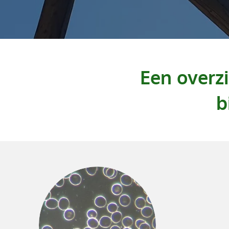
Een overz
b